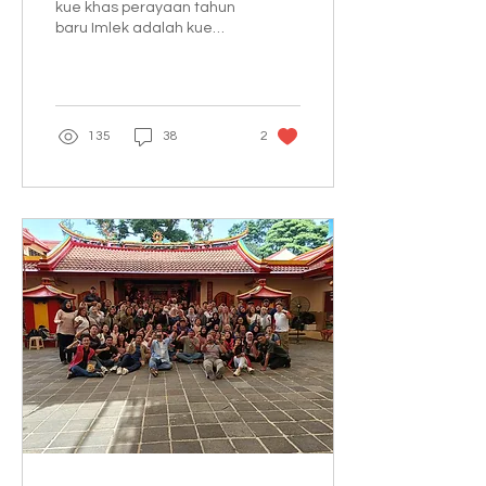
kue khas perayaan tahun
baru Imlek adalah kue
keranjang. Di Beijing kue
ini disebut niangao.
135
38
2