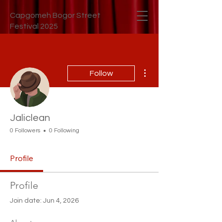
Capgomeh Bogor Street
Festival 2025
More actions
Follow
Jaliclean
0 Followers
0 Following
Profile
Profile
Join date: Jun 4, 2026