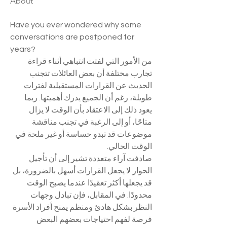
About
Have you ever wondered why some 
conversations are postponed for 
years?
من الأمور التي لفتت انتباهي أثناء قراءة 
تجارب مختلفة أن بعض العائلات تتجنب 
الحديث عن القرارات المستقبلية لفترات 
طويلة، رغم أن الجميع يدرك أهميتها. ربما 
يعود ذلك إلى الاعتقاد بأن الوقت لا يزال 
متاحًا، أو إلى الرغبة في تجنب مناقشة 
موضوعات قد تبدو حساسة أو غير ملحة في 
الوقت الحالي.
صادفت آراء متعددة تشير إلى أن تأجيل 
الحوار لا يجعل القرارات أسهل بالضرورة، بل 
قد يجعلها أكثر تعقيدًا عندما يصبح الوقت 
محدودًا. في المقابل، فإن تبادل وجهات 
النظر بشكل هادئ ومنظم يمنح أفراد الأسرة 
فرصة لفهم احتياجات بعضهم البعض 