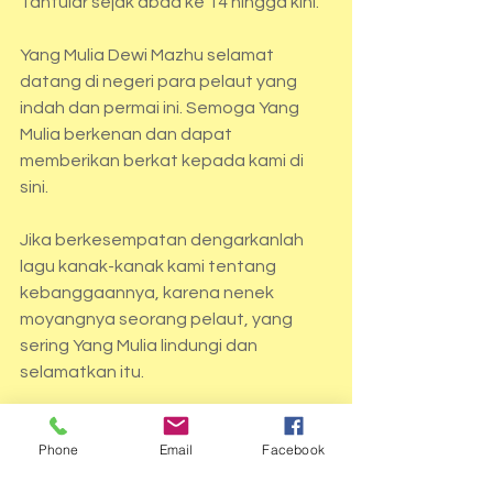
Tantular sejak abad ke 14 hingga kini.
Yang Mulia Dewi Mazhu selamat 
datang di negeri para pelaut yang 
indah dan permai ini. Semoga Yang 
Mulia berkenan dan dapat 
memberikan berkat kepada kami di 
sini.
Jika berkesempatan dengarkanlah 
lagu kanak-kanak kami tentang 
kebanggaannya, karena nenek 
moyangnya seorang pelaut, yang 
sering Yang Mulia lindungi dan 
selamatkan itu. 
Nenek moyangku seorang pelaut
Phone
Email
Facebook
Gemar mengarung luas samudera
Menerjang ombak tiada takut